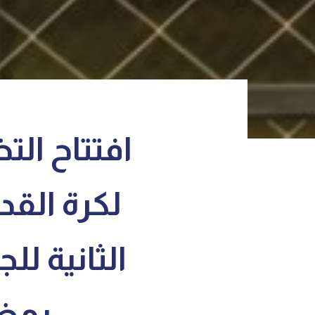
افتتاح الت
لكرة الق
الثانية لل
رمضان