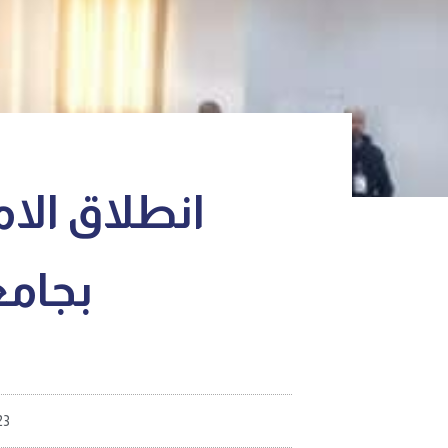
انطلاق الام
بجامع
23