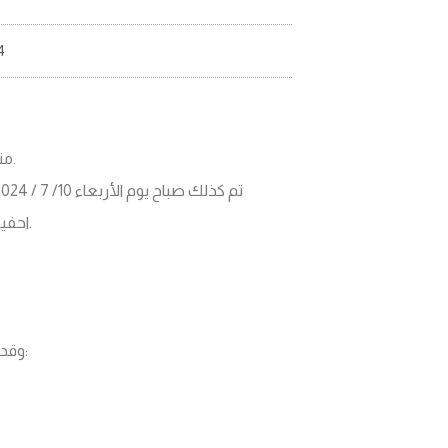
4
متابعة لمناقشات مشاريع التخرج لطلبة كلية العلوم الاقتصادية.
احفيظه المبروك للحصول على درجة البكالوريوس في إدارة الأعمال.
وقد تم مناقشة هذا المشروع من قبل اللجنة الممتحنة المكونة من: